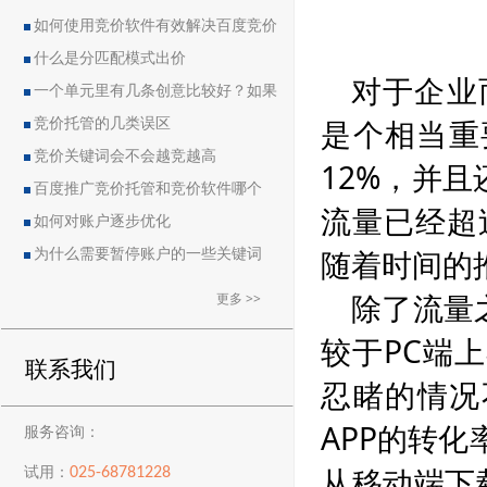
如何使用竞价软件有效解决百度竞价
中的恶点问题
什么是分匹配模式出价
对于企业
一个单元里有几条创意比较好？如果
是个相当重
删除创意会导致账户流量突然下降吗？
竞价托管的几类误区
竞价关键词会不会越竞越高
12%，并
百度推广竞价托管和竞价软件哪个
流量已经超
好？
如何对账户逐步优化
随着时间的
为什么需要暂停账户的一些关键词
除了流量
更多 >>
较于PC端
联系我们
忍睹的情况
APP的转
服务咨询：
从移动端下
025-68781228
试用：