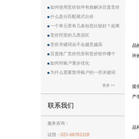
如何使用竞价软件有效解决百度竞价
中的恶点问题
什么是分匹配模式出价
一个单元里有几条创意比较好？如果
删除创意会导致账户流量突然下降吗？
竞价托管的几类误区
品
竞价关键词会不会越竞越高
百度推广竞价托管和竞价软件哪个
许
好？
如何对账户逐步优化
为什么需要暂停账户的一些关键词
更多 >>
提
产
联系我们
服务咨询：
品
025-68781228
试用：