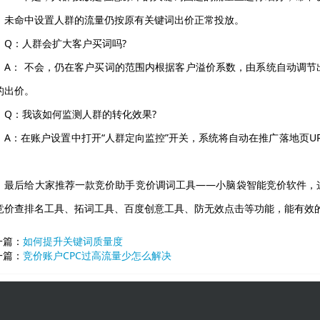
，未命中设置人群的流量仍按原有关键词出价正常投放。
Q：人群会扩大客户买词吗?
A： 不会，仍在客户买词的范围内根据客户溢价系数，由系统自动调
的出价。
Q：我该如何监测人群的转化效果?
A：在账户设置中打开“人群定向监控”开关，系统将自动在推广落地页U
。
最后给大家推荐一款竞价助手竞价调词工具——小脑袋智能竞价软件，
竞价查排名工具、拓词工具、百度创意工具、防无效点击等功能，能有效
一篇：
如何提升关键词质量度
一篇：
竞价账户CPC过高流量少怎么解决