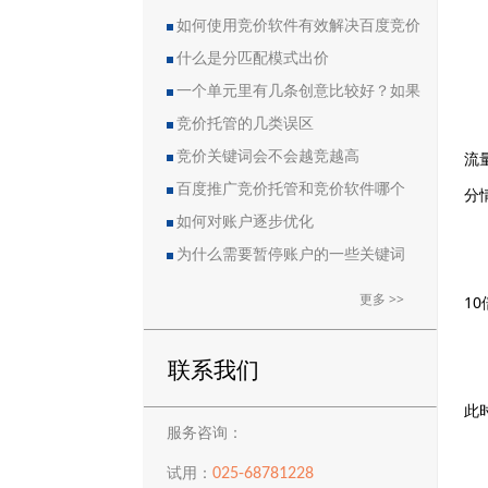
如何使用竞价软件有效解决百度竞价
中的恶点问题
什么是分匹配模式出价
一个单元里有几条创意比较好？如果
删除创意会导致账户流量突然下降吗？
竞价托管的几类误区
流
竞价关键词会不会越竞越高
百度推广竞价托管和竞价软件哪个
分
好？
如何对账户逐步优化
为什么需要暂停账户的一些关键词
更多 >>
1
联系我们
此
服务咨询：
025-68781228
试用：