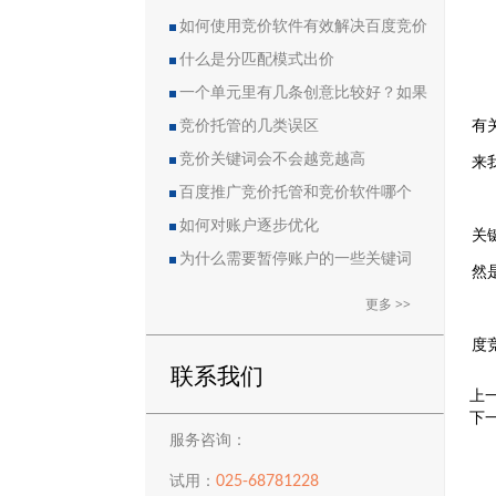
如何使用竞价软件有效解决百度竞价
中的恶点问题
什么是分匹配模式出价
一个单元里有几条创意比较好？如果
有
删除创意会导致账户流量突然下降吗？
竞价托管的几类误区
来
竞价关键词会不会越竞越高
百度推广竞价托管和竞价软件哪个
好？
如何对账户逐步优化
关
为什么需要暂停账户的一些关键词
然
更多 >>
度
联系我们
上
下
服务咨询：
025-68781228
试用：