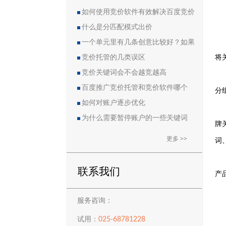
如何使用竞价软件有效解决百度竞价
中的恶点问题
什么是分匹配模式出价
一个单元里有几条创意比较好？如果
将
删除创意会导致账户流量突然下降吗？
竞价托管的几类误区
竞价关键词会不会越竞越高
百度推广竞价托管和竞价软件哪个
分
好？
如何对账户逐步优化
为什么需要暂停账户的一些关键词
牌
更多 >>
词
联系我们
产
服务咨询：
025-68781228
试用：