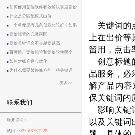
如何使用竞价软件有效解决百度竞价
中的恶点问题
什么是分匹配模式出价
关键词的
一个单元里有几条创意比较好？如果
上在出价等
删除创意会导致账户流量突然下降吗？
竞价托管的几类误区
竞价关键词会不会越竞越高
留用，点击
百度推广竞价托管和竞价软件哪个
创意标题
好？
如何对账户逐步优化
品服务，必
为什么需要暂停账户的一些关键词
解产品内容
更多 >>
保关键词的
联系我们
影响关键
以及关键词
服务咨询：
题，具体的
025-68781228
试用：