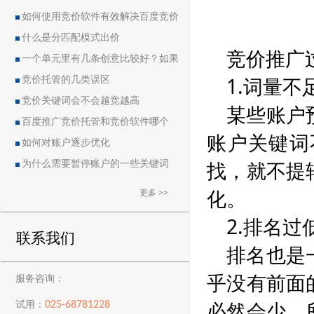
如何使用竞价软件有效解决百度竞价
中的恶点问题
什么是分匹配模式出价
竞价推广
一个单元里有几条创意比较好？如果
1.词量不
删除创意会导致账户流量突然下降吗？
竞价托管的几类误区
竞价关键词会不会越竞越高
某些账户
百度推广竞价托管和竞价软件哪个
账户关键词
好？
如何对账户逐步优化
找，就不提
为什么需要暂停账户的一些关键词
化。
更多 >>
2.排名过
联系我们
排名也是
乎没有前面
服务咨询：
必然会少，
025-68781228
试用：