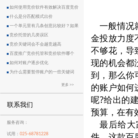
如何使用竞价软件有效解决百度竞价
中的恶点问题
什么是分匹配模式出价
一般情况
一个单元里有几条创意比较好？如果
金投放力度
删除创意会导致账户流量突然下降吗？
竞价托管的几类误区
竞价关键词会不会越竞越高
不够花，导
百度推广竞价托管和竞价软件哪个
现的机会都
好？
如何对账户逐步优化
到，那么你
为什么需要暂停账户的一些关键词
的账户如何
更多 >>
呢?给出的
联系我们
预算，在有
最后给大
服务咨询：
件，这款百
025-68781228
试用：