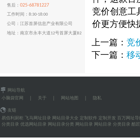
025-68781227
售后：
竞价创意工
工作时间：8:30-18:00
价更方便快
公司：江苏首屏信息产业有限公司
地址：南京市永丰大道12号首屏大厦B2
上一篇：
竞
楼
下一篇：
移
网站导航
小脑袋官网
|
关于
|
网站地图
|
隐私
友链
易佰利厨柜
飞马网址目录
网站目录大全
定制软件
定制开发
百万网址导
分类目录
优选网站目录
网站目录分类
网站目录
网站目录
分类目录
酷