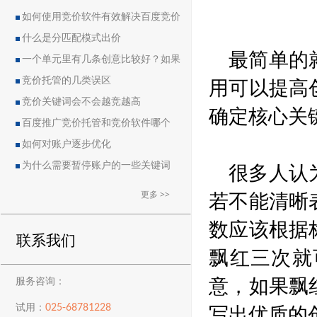
如何使用竞价软件有效解决百度竞价
中的恶点问题
什么是分匹配模式出价
最简单的
一个单元里有几条创意比较好？如果
用可以提高
删除创意会导致账户流量突然下降吗？
竞价托管的几类误区
竞价关键词会不会越竞越高
确定核心关
百度推广竞价托管和竞价软件哪个
好？
如何对账户逐步优化
很多人认
为什么需要暂停账户的一些关键词
若不能清晰
更多 >>
数应该根据
联系我们
飘红三次就
意，如果飘
服务咨询：
写出优质的
025-68781228
试用：