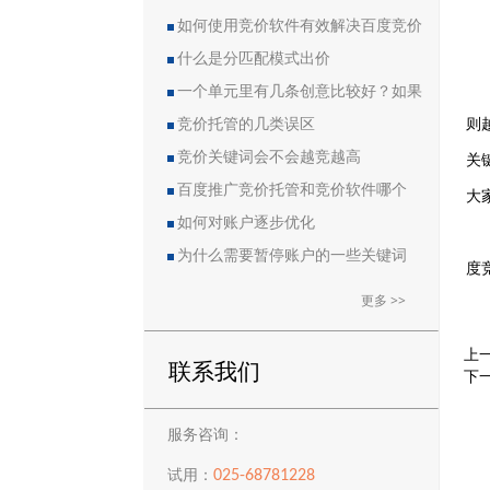
如何使用竞价软件有效解决百度竞价
中的恶点问题
什么是分匹配模式出价
一个单元里有几条创意比较好？如果
则
删除创意会导致账户流量突然下降吗？
竞价托管的几类误区
关
竞价关键词会不会越竞越高
百度推广竞价托管和竞价软件哪个
大
好？
如何对账户逐步优化
为什么需要暂停账户的一些关键词
度
更多 >>
上
联系我们
下
服务咨询：
025-68781228
试用：