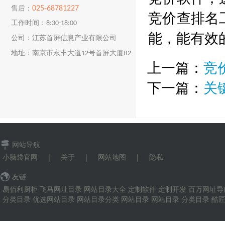
025-68781227
售后：
竞价查排名
工作时间：8:30-18:00
能，能有效
公司：江苏首屏信息产业有限公司
地址：南京市永丰大道12号首屏大厦B2
上一篇：
竞
楼
下一篇：
关
网站导航
小脑袋官网
|
关于
|
网站地图
|
隐私
友链
易佰利厨柜
飞马网址目录
网站目录大全
定制软件
定制开发
百万网址导
分类目录
优选网站目录
网站目录分类
网站目录
网站目录
分类目录
酷