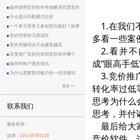
如何使用竞价软件有效解决百度竞价
中的恶点问题
什么是分匹配模式出价
1.在我
一个单元里有几条创意比较好？如果
多看一些案
删除创意会导致账户流量突然下降吗？
竞价托管的几类误区
竞价关键词会不会越竞越高
2.看并
百度推广竞价托管和竞价软件哪个
成“眼高手
好？
如何对账户逐步优化
3.竞价
为什么需要暂停账户的一些关键词
转化率过低
更多 >>
思考为什么
联系我们
思考，并付
最后给大
服务咨询：
竞价软件，
025-68781228
试用：