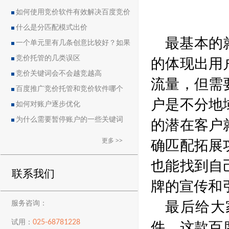
如何使用竞价软件有效解决百度竞价
中的恶点问题
什么是分匹配模式出价
最基本的
一个单元里有几条创意比较好？如果
的体现出用
删除创意会导致账户流量突然下降吗？
竞价托管的几类误区
竞价关键词会不会越竞越高
流量，但需
百度推广竞价托管和竞价软件哪个
户是不分地
好？
如何对账户逐步优化
的潜在客户
为什么需要暂停账户的一些关键词
确匹配拓展
更多 >>
也能找到自
联系我们
牌的宣传和
最后给大
服务咨询：
件，这款百
025-68781228
试用：