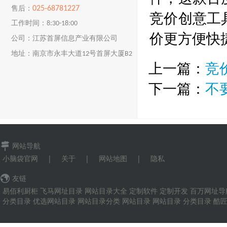
025-68781227
售后：
竞价创意工
工作时间：8:30-18:00
价更方便快
公司：江苏首屏信息产业有限公司
地址：南京市永丰大道12号首屏大厦B2
上一篇：
竞
楼
下一篇：
不
网站导航
小脑袋官网
|
关于
|
网站地图
|
隐私
友链
易佰利厨柜
飞马网址目录
网站目录大全
定制软件
定制开发
百万网址导
分类目录
优选网站目录
网站目录分类
网站目录
网站目录
分类目录
酷