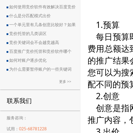
如何使用竞价软件有效解决百度竞价
中的恶点问题
什么是分匹配模式出价
1.预算
一个单元里有几条创意比较好？如果
每日预算
删除创意会导致账户流量突然下降吗？
竞价托管的几类误区
竞价关键词会不会越竞越高
费用总额达
百度推广竞价托管和竞价软件哪个
的推广结果
好？
如何对账户逐步优化
您可以为搜
为什么需要暂停账户的一些关键词
配不同的预
更多 >>
2.创意
联系我们
创意是指
推广内容，
服务咨询：
3.出价
025-68781228
试用：