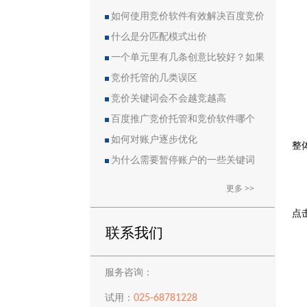
如何使用竞价软件有效解决百度竞价
中的恶点问题
什么是分匹配模式出价
一个单元里有几条创意比较好？如果
删除创意会导致账户流量突然下降吗？
竞价托管的几类误区
竞价关键词会不会越竞越高
百度推广竞价托管和竞价软件哪个
好？
如何对账户逐步优化
整
为什么需要暂停账户的一些关键词
更多 >>
点
联系我们
服务咨询：
025-68781228
试用：