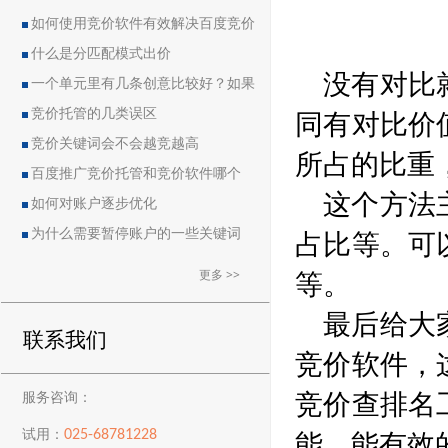
如何使用竞价软件有效解决百度竞价
中的恶点问题
什么是分匹配模式出价
没有对比
一个单元里有几条创意比较好？如果
同有对比价
删除创意会导致账户流量突然下降吗？
竞价托管的几类误区
竞价关键词会不会越竞越高
所占的比重
百度推广竞价托管和竞价软件哪个
这个方法
好？
如何对账户逐步优化
占比等。可
为什么需要暂停账户的一些关键词
等。
更多 >>
最后给大
联系我们
竞价软件，
竞价查排名
服务咨询：
能，能有效
025-68781228
试用：