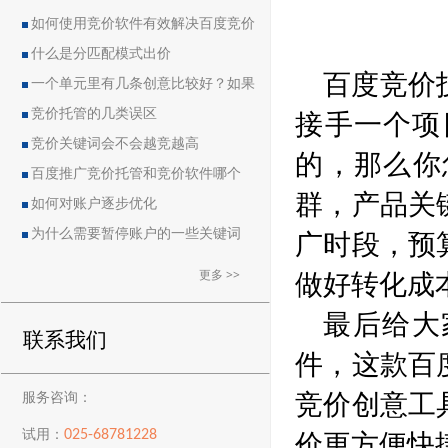
如何使用竞价软件有效解决百度竞价
中的恶点问题
什么是分匹配模式出价
百度竞价
一个单元里有几条创意比较好？如果
接手一个项
删除创意会导致账户流量突然下降吗？
竞价托管的几类误区
竞价关键词会不会越竞越高
的，那么你
百度推广竞价托管和竞价软件哪个
群，产品关
好？
如何对账户逐步优化
广时段，预
为什么需要暂停账户的一些关键词
做好转化成
更多 >>
最后给大
联系我们
件，这款百
竞价创意工
服务咨询：
价更方便
025-68781228
试用：