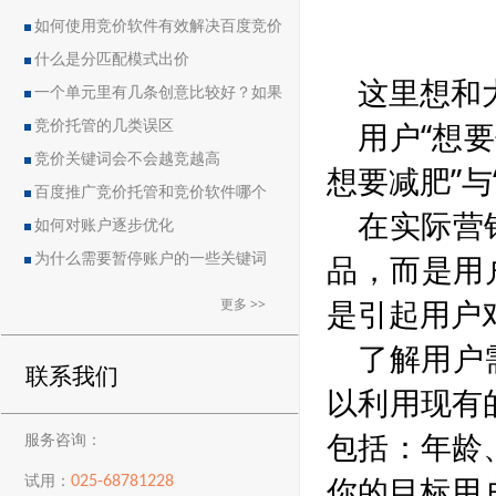
如何使用竞价软件有效解决百度竞价
中的恶点问题
什么是分匹配模式出价
这里想和
一个单元里有几条创意比较好？如果
用户“想
删除创意会导致账户流量突然下降吗？
竞价托管的几类误区
竞价关键词会不会越竞越高
想要减肥”
百度推广竞价托管和竞价软件哪个
在实际营
好？
如何对账户逐步优化
品，而是用
为什么需要暂停账户的一些关键词
是引起用户
更多 >>
了解用户
联系我们
以利用现有
包括：年龄
服务咨询：
你的目标用
025-68781228
试用：