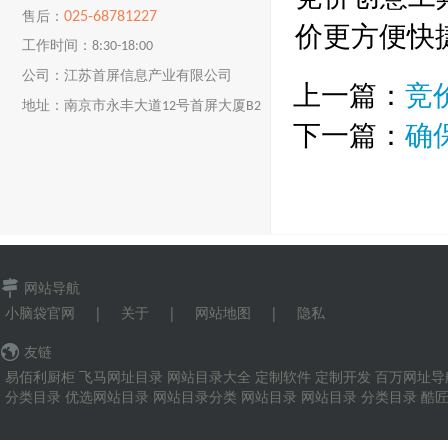
025-68781227
售后：
价更方便快
工作时间：8:30-18:00
公司：江苏首屏信息产业有限公司
上一篇：
竞
地址：南京市永丰大道12号首屏大厦B2
下一篇：
确
楼
网站导航
小脑袋官网
|
关于
|
网站地图
|
隐私
友链
易佰利厨柜
飞马网址目录
网站目录大全
定制软件
定制开发
百万网址导
分类目录
优选网站目录
网站目录分类
网站目录
网站目录
分类目录
酷