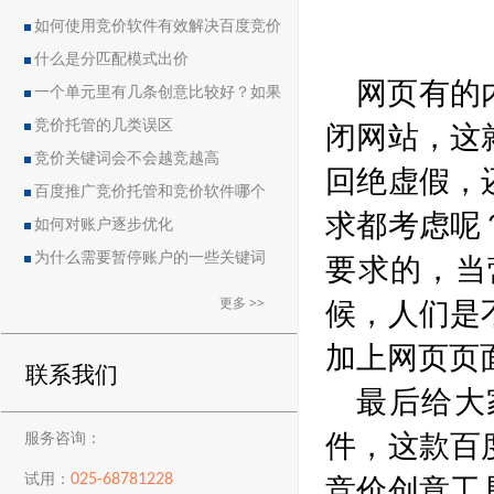
如何使用竞价软件有效解决百度竞价
中的恶点问题
什么是分匹配模式出价
网页有的
一个单元里有几条创意比较好？如果
闭网站，这
删除创意会导致账户流量突然下降吗？
竞价托管的几类误区
竞价关键词会不会越竞越高
回绝虚假，
百度推广竞价托管和竞价软件哪个
求都考虑呢
好？
如何对账户逐步优化
要求的，当
为什么需要暂停账户的一些关键词
候，人们是
更多 >>
加上网页页
联系我们
最后给大
件，这款百
服务咨询：
竞价创意工
025-68781228
试用：