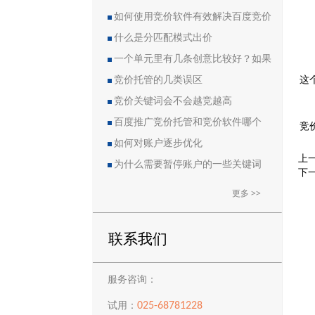
如何使用竞价软件有效解决百度竞价
中的恶点问题
什么是分匹配模式出价
一个单元里有几条创意比较好？如果
这
删除创意会导致账户流量突然下降吗？
竞价托管的几类误区
竞价关键词会不会越竞越高
百度推广竞价托管和竞价软件哪个
竞
好？
如何对账户逐步优化
上
为什么需要暂停账户的一些关键词
下
更多 >>
联系我们
服务咨询：
025-68781228
试用：