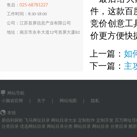
025-68781227
售后：
件，这款百
工作时间：8:30-18:00
竞价创意工
公司：江苏首屏信息产业有限公司
价更方便快
地址：南京市永丰大道12号首屏大厦B2
楼
上一篇：
如
下一篇：
主
网站导航
小脑袋官网
|
关于
|
网站地图
|
隐私
友链
易佰利厨柜
飞马网址目录
网站目录大全
定制软件
定制开发
百万网址导
分类目录
优选网站目录
网站目录分类
网站目录
网站目录
分类目录
酷