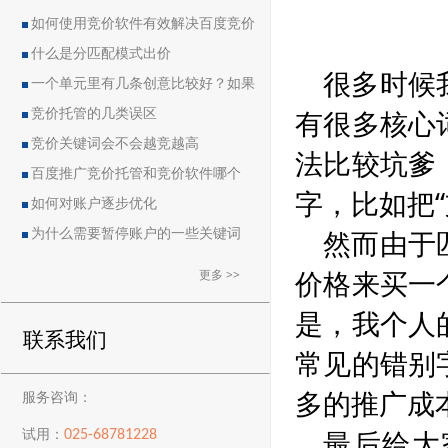
如何使用竞价软件有效解决百度竞价
中的恶点问题
什么是分匹配模式出价
很多时候
一个单元里有几条创意比较好？如果
有很多核心
删除创意会导致账户流量突然下降吗？
竞价托管的几类误区
竞价关键词会不会越竞越高
法比较坑爹
百度推广竞价托管和竞价软件哪个
字，比如把“
好？
如何对账户逐步优化
然而由于
为什么需要暂停账户的一些关键词
价格来买一
更多 >>
是，我个人
联系我们
常见的错别
多的推广成
服务咨询：
最后给大
025-68781228
试用：