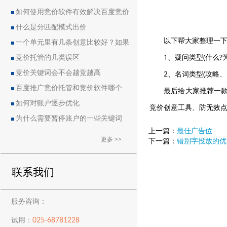
如何使用竞价软件有效解决百度竞价
中的恶点问题
什么是分匹配模式出价
以下帮大家整理一
一个单元里有几条创意比较好？如果
1、疑问类型(什么?
删除创意会导致账户流量突然下降吗？
竞价托管的几类误区
2、名词类型(攻略
竞价关键词会不会越竞越高
百度推广竞价托管和竞价软件哪个
最后给大家推荐一
好？
如何对账户逐步优化
竞价创意工具、防无效
为什么需要暂停账户的一些关键词
上一篇：
最佳广告位
更多 >>
下一篇：
错别字投放的优
联系我们
服务咨询：
025-68781228
试用：