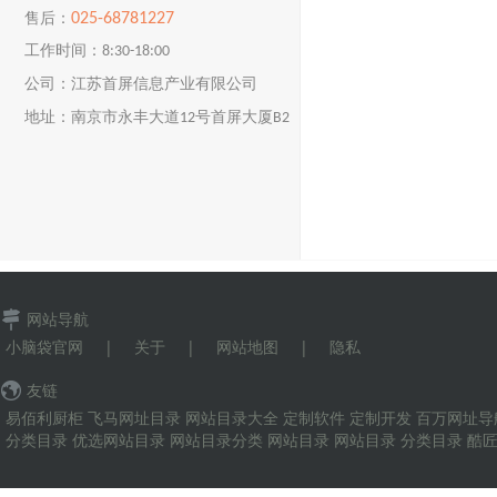
025-68781227
售后：
工作时间：8:30-18:00
公司：江苏首屏信息产业有限公司
地址：南京市永丰大道12号首屏大厦B2
楼
网站导航
小脑袋官网
|
关于
|
网站地图
|
隐私
友链
易佰利厨柜
飞马网址目录
网站目录大全
定制软件
定制开发
百万网址导
分类目录
优选网站目录
网站目录分类
网站目录
网站目录
分类目录
酷