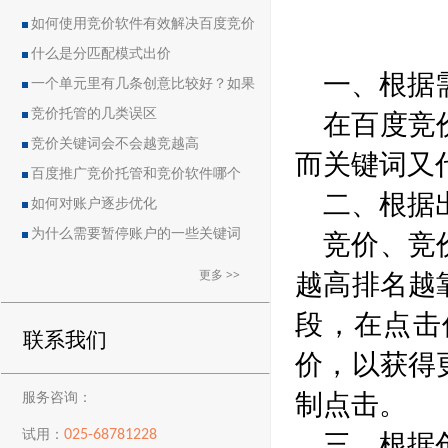
如何使用竞价软件有效解决百度竞价
中的恶点问题
什么是分匹配模式出价
一、根据
一个单元里有几条创意比较好？如果
在百度竞
删除创意会导致账户流量突然下降吗？
竞价托管的几类误区
竞价关键词会不会越竞越高
而关键词又
百度推广竞价托管和竞价软件哪个
二、根据
好？
如何对账户逐步优化
竞价、竞
为什么需要暂停账户的一些关键词
越高排名越
更多 >>
段，在点击
联系我们
价，以获得
制点击。
服务咨询：
三、根据
025-68781228
试用：