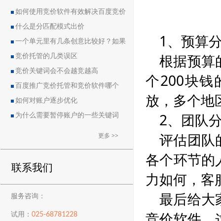
如何使用竞价软件有效解决百度竞价
中的恶点问题
什么是分匹配模式出价
1、预算
一个单元里有几条创意比较好？如果
根据预算
删除创意会导致账户流量突然下降吗？
竞价托管的几类误区
竞价关键词会不会越竞越高
个200块
百度推广竞价托管和竞价软件哪个
放，多个地
好？
如何对账户逐步优化
2、团队
为什么需要暂停账户的一些关键词
评估团队
更多 >>
各个环节的
联系我们
力如何，客
最后给大
服务咨询：
竞价软件，
025-68781228
试用：