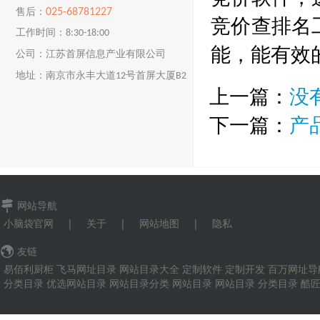
025-68781227
售后：
竞价查排名
工作时间：8:30-18:00
能，能有效
公司：江苏首屏信息产业有限公司
地址：南京市永丰大道12号首屏大厦B2
上一篇：
没
楼
下一篇：
产
网站导航
小脑袋官网
|
关于
|
网站地图
|
隐私
友链
易佰利厨柜
飞马网址目录
网站目录大全
定制软件
定制开发
百万网址导
分类目录
优选网站目录
网站目录分类
网站目录
网站目录
分类目录
酷