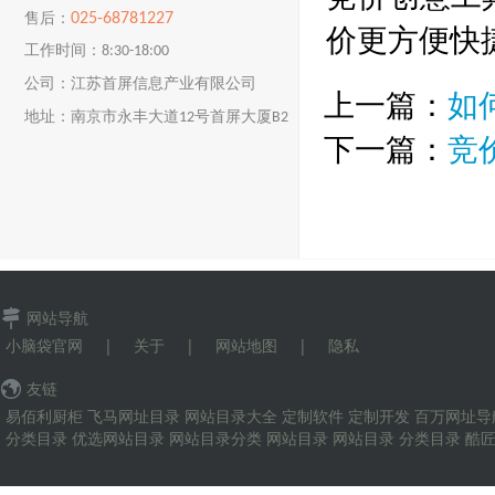
025-68781227
售后：
价更方便快
工作时间：8:30-18:00
公司：江苏首屏信息产业有限公司
上一篇：
如
地址：南京市永丰大道12号首屏大厦B2
下一篇：
竞
楼
网站导航
小脑袋官网
|
关于
|
网站地图
|
隐私
友链
易佰利厨柜
飞马网址目录
网站目录大全
定制软件
定制开发
百万网址导
分类目录
优选网站目录
网站目录分类
网站目录
网站目录
分类目录
酷