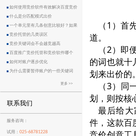
如何使用竞价软件有效解决百度竞价
中的恶点问题
什么是分匹配模式出价
（1）首
一个单元里有几条创意比较好？如果
道。
删除创意会导致账户流量突然下降吗？
竞价托管的几类误区
竞价关键词会不会越竞越高
（2）即
百度推广竞价托管和竞价软件哪个
的词也就十
好？
如何对账户逐步优化
划来出价的
为什么需要暂停账户的一些关键词
（3）同
更多 >>
划，则按核
联系我们
最后给大
件，这款百
服务咨询：
竞价创意工
025-68781228
试用：