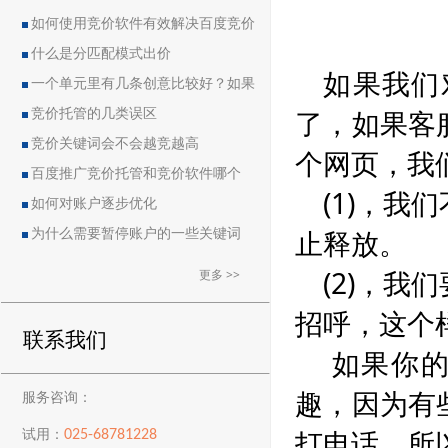
如何使用竞价软件有效解决百度竞价
中的恶点问题
什么是分匹配模式出价
如果我们
一个单元里有几条创意比较好？如果
了，如果客
删除创意会导致账户流量突然下降吗？
竞价托管的几类误区
竞价关键词会不会越竞越高
个网页，我
百度推广竞价托管和竞价软件哪个
(1)，
好？
如何对账户逐步优化
止释放。
为什么需要暂停账户的一些关键词
(2)，
更多 >>
招呼，这个
联系我们
如果你的
趣，因为有
服务咨询：
打电话，所
025-68781228
试用：