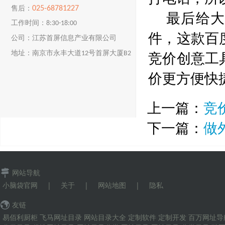
025-68781227
售后：
最后给大
工作时间：8:30-18:00
件，这款百
公司：江苏首屏信息产业有限公司
竞价创意工
地址：南京市永丰大道12号首屏大厦B2
楼
价更方便快
上一篇：
竞
下一篇：
做
网站导航
小脑袋官网
|
关于
|
网站地图
|
隐私
友链
易佰利厨柜
飞马网址目录
网站目录大全
定制软件
定制开发
百万网址导