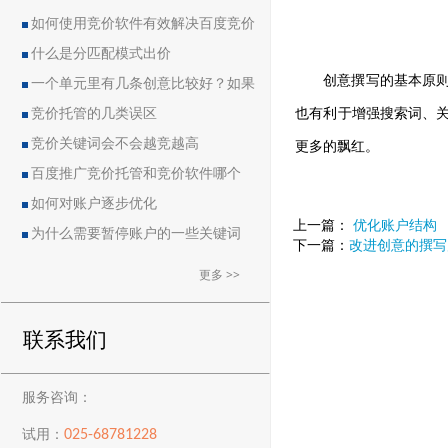
如何使用竞价软件有效解决百度竞价
中的恶点问题
什么是分匹配模式出价
创意撰写的基本原
一个单元里有几条创意比较好？如果
也有利于增强搜索词、
删除创意会导致账户流量突然下降吗？
竞价托管的几类误区
更多的飘红。
竞价关键词会不会越竞越高
百度推广竞价托管和竞价软件哪个
好？
如何对账户逐步优化
上一篇：
优化账户结构
为什么需要暂停账户的一些关键词
下一篇：
改进创意的撰写
更多 >>
联系我们
服务咨询：
025-68781228
试用：