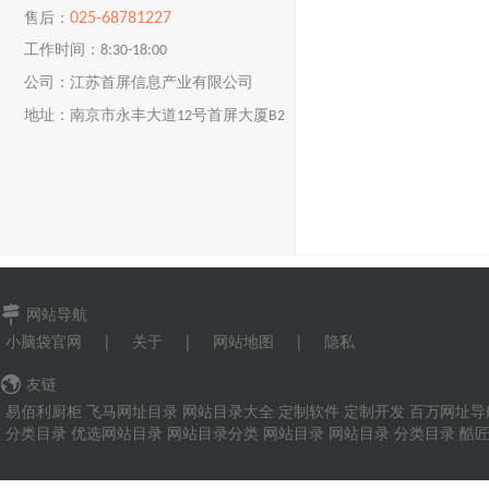
025-68781227
售后：
工作时间：8:30-18:00
公司：江苏首屏信息产业有限公司
地址：南京市永丰大道12号首屏大厦B2
楼
网站导航
小脑袋官网
|
关于
|
网站地图
|
隐私
友链
易佰利厨柜
飞马网址目录
网站目录大全
定制软件
定制开发
百万网址导
分类目录
优选网站目录
网站目录分类
网站目录
网站目录
分类目录
酷