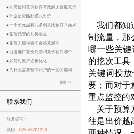
如何使用竞价软件有效解决百度竞价
中的恶点问题
什么是分匹配模式出价
我们都知
一个单元里有几条创意比较好？如果
制流量，那
删除创意会导致账户流量突然下降吗？
竞价托管的几类误区
竞价关键词会不会越竞越高
哪一些关键
百度推广竞价托管和竞价软件哪个
的挖次工具
好？
如何对账户逐步优化
关键词投放
为什么需要暂停账户的一些关键词
要；而对于
更多 >>
重点监控的
联系我们
关于预算
往是出价越
服务咨询：
两种情况。
025-68781228
试用：