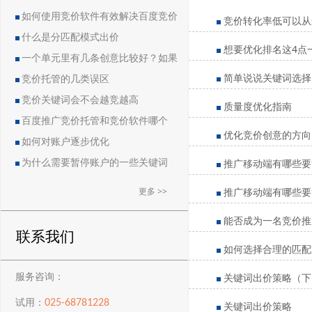
如何使用竞价软件有效解决百度竞价
竞价转化率低可以从
中的恶点问题
什么是分匹配模式出价
想要优化排名这4点
一个单元里有几条创意比较好？如果
简单说说关键词选择
删除创意会导致账户流量突然下降吗？
竞价托管的几类误区
竞价关键词会不会越竞越高
质量度优化指南
百度推广竞价托管和竞价软件哪个
优化竞价创意的方向
好？
如何对账户逐步优化
推广移动端有哪些要
为什么需要暂停账户的一些关键词
更多 >>
推广移动端有哪些要
能否成为一名竞价推
联系我们
如何选择合理的匹配
关键词出价策略（下
服务咨询：
025-68781228
试用：
关键词出价策略