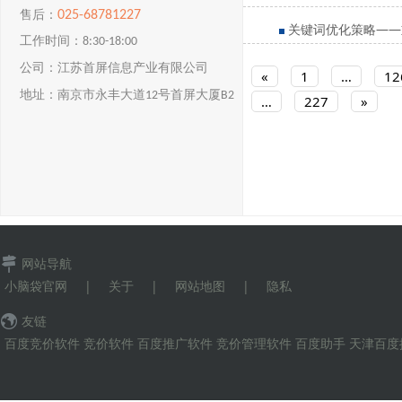
025-68781227
售后：
关键词优化策略——
工作时间：8:30-18:00
公司：江苏首屏信息产业有限公司
«
1
…
12
地址：南京市永丰大道12号首屏大厦B2
…
227
»
楼
网站导航
小脑袋官网
|
关于
|
网站地图
|
隐私
友链
百度竞价软件
竞价软件
百度推广软件
竞价管理软件
百度助手
天津百度