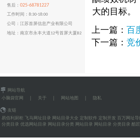
025-68781227
售后：
大的目标。
工作时间：8:30-18:00
公司：江苏首屏信息产业有限公司
上一篇：
百
地址：南京市永丰大道12号首屏大厦B2
下一篇：
竞
楼
网站导航
小脑袋官网
|
关于
|
网站地图
|
隐私
友链
易佰利厨柜
飞马网址目录
网站目录大全
定制软件
定制开发
百万网址导
分类目录
优选网站目录
网站目录分类
网站目录
网站目录
分类目录
酷