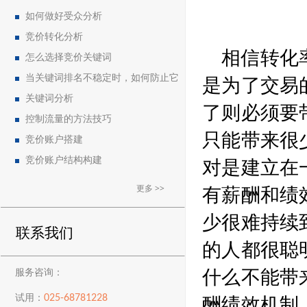
如何做好受众分析
竞价转化分析
相信转化
怎么选择竞价关键词
是为了交易
当关键词排名不稳定时，如何防止它
下降？
关键词分析
了则必须要
控制流量的方法技巧
只能带来很
竞价账户搭建
对是建立在
竞价账户结构构建
有薪酬和绩
更多 >>
少很难持续
联系我们
的人都很聪
什么不能带
服务咨询：
酬绩效机制
025-68781228
试用：